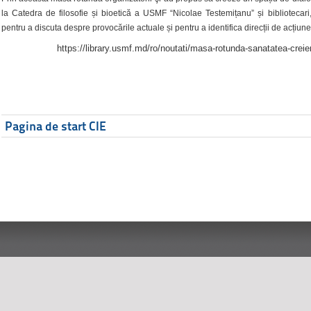
la Catedra de filosofie și bioetică a USMF “Nicolae Testemițanu” și bibliotecari,
pentru a discuta despre provocările actuale și pentru a identifica direcții de acțiune
https://library.usmf.md/ro/noutati/masa-rotunda-sanatatea-creier
Pagina de start CIE