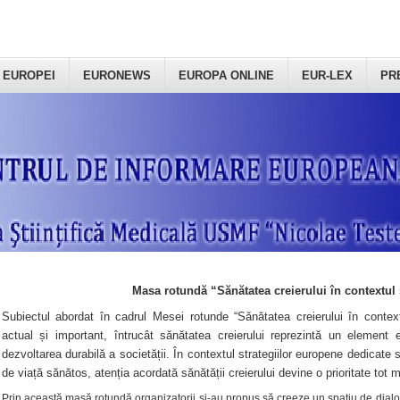
 EUROPEI
EURONEWS
EUROPA ONLINE
EUR-LEX
PR
Masa rotundă “Sănătatea creierului în contextul 
Subiectul abordat în cadrul Mesei rotunde “Sănătatea creierului în context
actual și important, întrucât sănătatea creierului reprezintă un element e
dezvoltarea durabilă a societății. În contextul strategiilor europene dedicate s
de viață sănătos, atenția acordată sănătății creierului devine o prioritate tot 
Prin această masă rotundă organizatorii şi-au propus să creeze un spațiu de dialog