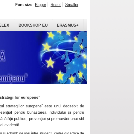
Font size
Bigger
Reset
Smaller
ELEX
BOOKSHOP EU
ERASMUS+
strategiilor europene”
ul strategiilor europene” este unul deosebit de
sențial pentru bunăstarea individului și pentru
ănătății publice, prevenției și promovării unui stil
mai evidentă.
 și schimb de idei între studenți, cadre didactice de