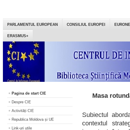
PARLAMENTUL EUROPEAN
CONSILIUL EUROPEI
EURON
ERASMUS+
Pagina de start CIE
Masa rotundă
Despre CIE
Activități CIE
Subiectul aborda
Republica Moldova și UE
contextul strat
Link-uri utile