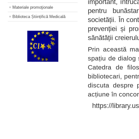
important, întruc
Materiale promoţionale
pentru bunăstar
Biblioteca Științifică Medicală
societății. În con
prevenției și pr
sănătății creierul
Prin această ma
spațiu de dialog 
Catedra de filo
bibliotecari, pent
discuta despre p
acțiune în concord
https://library.