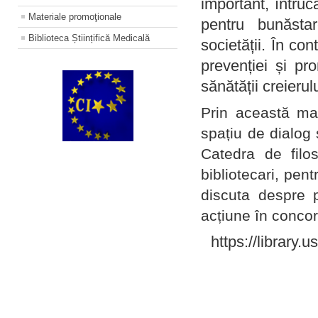
important, întruc
Materiale promoţionale
pentru bunăstar
Biblioteca Științifică Medicală
societății. În con
prevenției și pr
sănătății creierul
Prin această ma
spațiu de dialog 
Catedra de filo
bibliotecari, pent
discuta despre p
acțiune în concord
https://library.