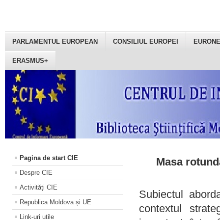
PARLAMENTUL EUROPEAN
CONSILIUL EUROPEI
EURON
ERASMUS+
Pagina de start CIE
Masa rotundă
Despre CIE
Activități CIE
Subiectul aborda
Republica Moldova și UE
contextul strat
Link-uri utile