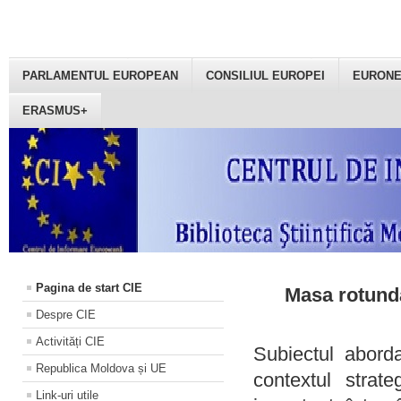
PARLAMENTUL EUROPEAN
CONSILIUL EUROPEI
EURON
ERASMUS+
Pagina de start CIE
Masa rotundă
Despre CIE
Activități CIE
Subiectul aborda
Republica Moldova și UE
contextul strat
Link-uri utile