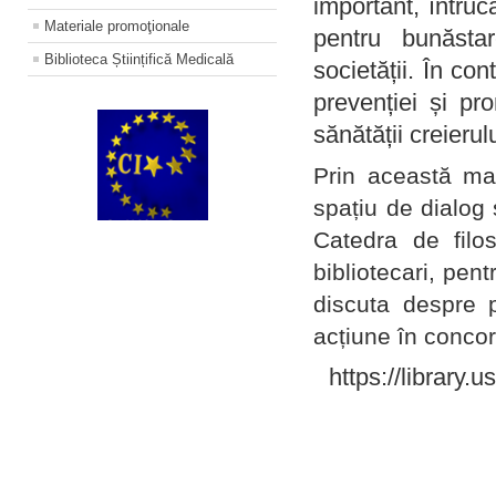
important, întruc
Materiale promoţionale
pentru bunăstar
Biblioteca Științifică Medicală
societății. În con
prevenției și pr
sănătății creierul
Prin această ma
spațiu de dialog 
Catedra de filo
bibliotecari, pent
discuta despre p
acțiune în concord
https://library.