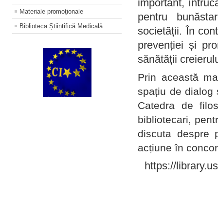
important, întruc
Materiale promoţionale
pentru bunăstar
Biblioteca Științifică Medicală
societății. În con
prevenției și pr
sănătății creierul
Prin această ma
spațiu de dialog 
Catedra de filo
bibliotecari, pent
discuta despre p
acțiune în concord
https://library.