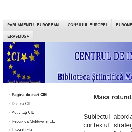
PARLAMENTUL EUROPEAN
CONSILIUL EUROPEI
EURON
ERASMUS+
Pagina de start CIE
Masa rotundă
Despre CIE
Activități CIE
Subiectul aborda
Republica Moldova și UE
contextul strat
Link-uri utile