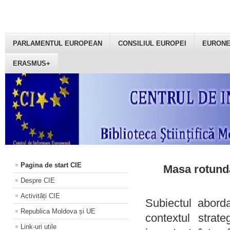
PARLAMENTUL EUROPEAN
CONSILIUL EUROPEI
EURON
ERASMUS+
Pagina de start CIE
Masa rotundă
Despre CIE
Activități CIE
Subiectul aborda
Republica Moldova și UE
contextul strat
Link-uri utile