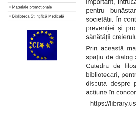
important, întruc
Materiale promoţionale
pentru bunăstar
Biblioteca Științifică Medicală
societății. În con
prevenției și pr
sănătății creierul
Prin această ma
spațiu de dialog 
Catedra de filo
bibliotecari, pent
discuta despre p
acțiune în concord
https://library.