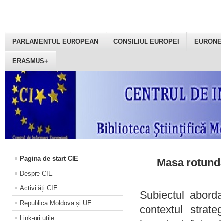
PARLAMENTUL EUROPEAN
CONSILIUL EUROPEI
EURON
ERASMUS+
Pagina de start CIE
Masa rotundă
Despre CIE
Activități CIE
Subiectul aborda
Republica Moldova și UE
contextul strat
Link-uri utile