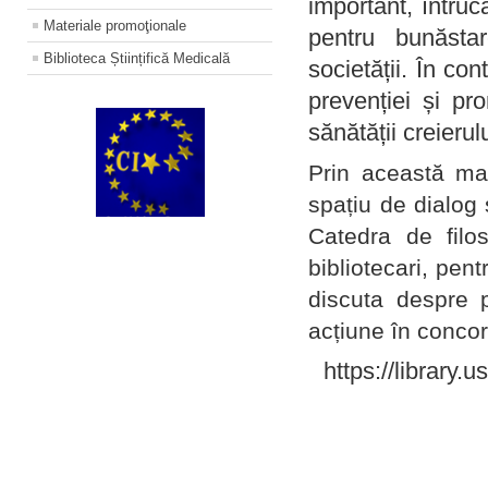
important, întruc
Materiale promoţionale
pentru bunăstar
Biblioteca Științifică Medicală
societății. În con
prevenției și pr
sănătății creierul
Prin această ma
spațiu de dialog 
Catedra de filo
bibliotecari, pent
discuta despre p
acțiune în concord
https://library.