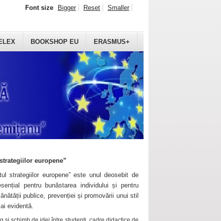
Font size
Bigger
Reset
Smaller
ELEX
BOOKSHOP EU
ERASMUS+
strategiilor europene”
ul strategiilor europene” este unul deosebit de
sențial pentru bunăstarea individului și pentru
ănătății publice, prevenției și promovării unui stil
mai evidentă.
 și schimb de idei între studenți, cadre didactice de