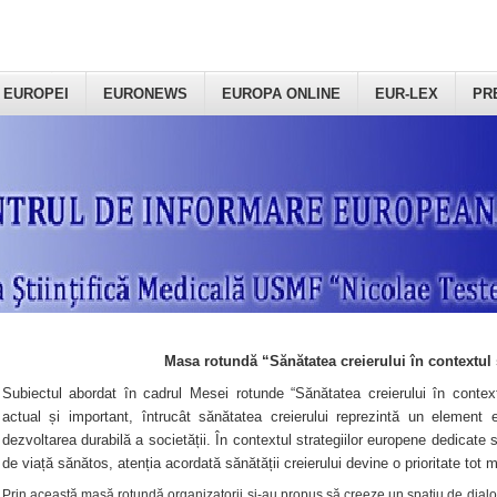
 EUROPEI
EURONEWS
EUROPA ONLINE
EUR-LEX
PR
Masa rotundă “Sănătatea creierului în contextul 
Subiectul abordat în cadrul Mesei rotunde “Sănătatea creierului în context
actual și important, întrucât sănătatea creierului reprezintă un element e
dezvoltarea durabilă a societății. În contextul strategiilor europene dedicate s
de viață sănătos, atenția acordată sănătății creierului devine o prioritate tot 
Prin această masă rotundă organizatorii şi-au propus să creeze un spațiu de dialog