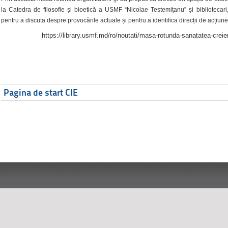
la Catedra de filosofie și bioetică a USMF “Nicolae Testemițanu” și bibliotecari,
pentru a discuta despre provocările actuale și pentru a identifica direcții de acțiune
https://library.usmf.md/ro/noutati/masa-rotunda-sanatatea-creier
Pagina de start CIE