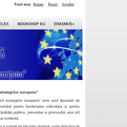
Font size
Bigger
Reset
Smaller
ELEX
BOOKSHOP EU
ERASMUS+
strategiilor europene”
ul strategiilor europene” este unul deosebit de
sențial pentru bunăstarea individului și pentru
ănătății publice, prevenției și promovării unui stil
mai evidentă.
 și schimb de idei între studenți, cadre didactice de