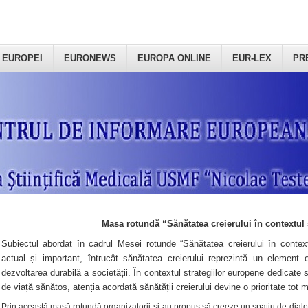
 EUROPEI
EURONEWS
EUROPA ONLINE
EUR-LEX
PR
Masa rotundă “Sănătatea creierului în contextul 
Subiectul abordat în cadrul Mesei rotunde “Sănătatea creierului în context
actual și important, întrucât sănătatea creierului reprezintă un element e
dezvoltarea durabilă a societății. În contextul strategiilor europene dedicate s
de viață sănătos, atenția acordată sănătății creierului devine o prioritate tot 
Prin această masă rotundă organizatorii şi-au propus să creeze un spațiu de dialog