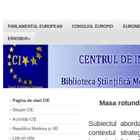
PARLAMENTUL EUROPEAN
CONSILIUL EUROPEI
EURON
ERASMUS+
Pagina de start CIE
Masa rotundă
Despre CIE
Activități CIE
Subiectul aborda
Republica Moldova și UE
contextul strat
Link-uri utile