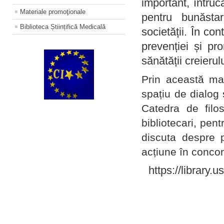
important, întruc
Materiale promoţionale
pentru bunăstar
Biblioteca Științifică Medicală
societății. În con
prevenției și pr
sănătății creierul
Prin această ma
spațiu de dialog 
Catedra de filo
bibliotecari, pent
discuta despre p
acțiune în concord
https://library.