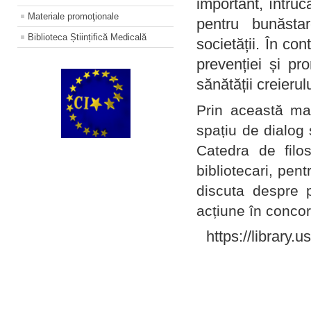
important, întruc
Materiale promoţionale
pentru bunăstar
Biblioteca Științifică Medicală
societății. În con
prevenției și pr
sănătății creierul
Prin această ma
spațiu de dialog 
Catedra de filo
bibliotecari, pent
discuta despre p
acțiune în concord
https://library.