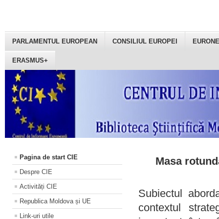
PARLAMENTUL EUROPEAN
CONSILIUL EUROPEI
EURON
ERASMUS+
Pagina de start CIE
Masa rotundă
Despre CIE
Activități CIE
Subiectul aborda
Republica Moldova și UE
contextul strat
Link-uri utile