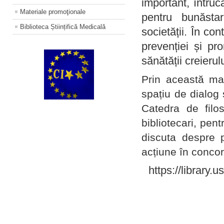
important, întruc
Materiale promoţionale
pentru bunăstar
Biblioteca Științifică Medicală
societății. În con
prevenției și pr
sănătății creierul
Prin această ma
spațiu de dialog 
Catedra de filo
bibliotecari, pent
discuta despre p
acțiune în concord
https://library.