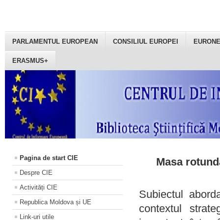
PARLAMENTUL EUROPEAN
CONSILIUL EUROPEI
EURON
ERASMUS+
Pagina de start CIE
Masa rotundă
Despre CIE
Activități CIE
Subiectul aborda
Republica Moldova și UE
contextul strat
Link-uri utile