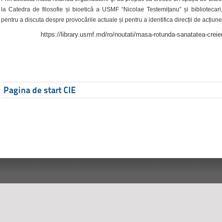
la Catedra de filosofie și bioetică a USMF “Nicolae Testemițanu” și bibliotecari,
pentru a discuta despre provocările actuale și pentru a identifica direcții de acțiune
https://library.usmf.md/ro/noutati/masa-rotunda-sanatatea-creier
Pagina de start CIE