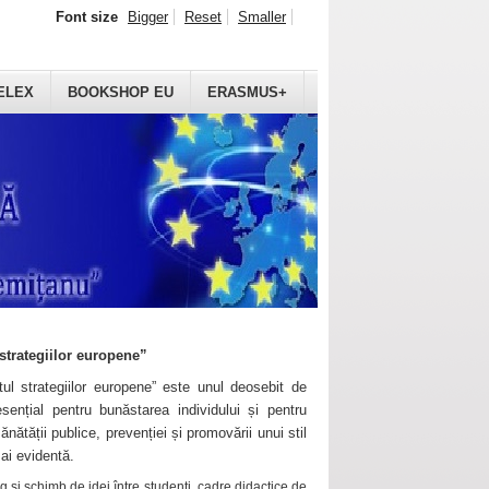
Font size
Bigger
Reset
Smaller
ELEX
BOOKSHOP EU
ERASMUS+
strategiilor europene”
ul strategiilor europene” este unul deosebit de
sențial pentru bunăstarea individului și pentru
ănătății publice, prevenției și promovării unui stil
mai evidentă.
 și schimb de idei între studenți, cadre didactice de