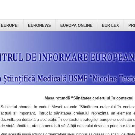
 EUROPEI
EURONEWS
EUROPA ONLINE
EUR-LEX
PR
Masa rotundă “Sănătatea creierului în contextul 
Subiectul abordat în cadrul Mesei rotunde “Sănătatea creierului în context
actual și important, întrucât sănătatea creierului reprezintă un element e
dezvoltarea durabilă a societății. În contextul strategiilor europene dedicate s
de viață sănătos, atenția acordată sănătății creierului devine o prioritate tot 
Prin această masă rotundă organizatorii şi-au propus să creeze un spațiu de dialog