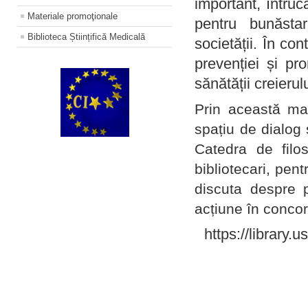
important, întruc
Materiale promoţionale
pentru bunăstar
Biblioteca Științifică Medicală
societății. În con
prevenției și pr
sănătății creierul
Prin această ma
spațiu de dialog 
Catedra de filo
bibliotecari, pent
discuta despre p
acțiune în concord
https://library.