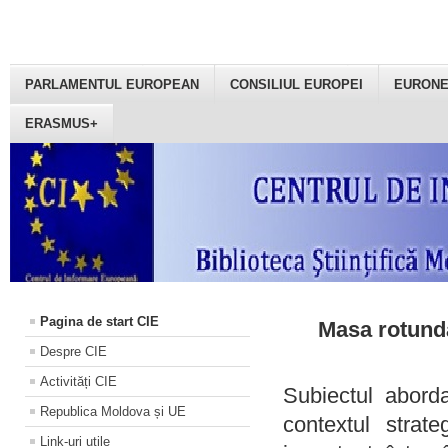
PARLAMENTUL EUROPEAN
CONSILIUL EUROPEI
EURON
ERASMUS+
Pagina de start CIE
Masa rotundă
Despre CIE
Activități CIE
Subiectul aborda
Republica Moldova și UE
contextul strat
Link-uri utile