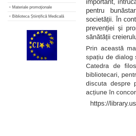
important, întruc
Materiale promoţionale
pentru bunăstar
Biblioteca Științifică Medicală
societății. În con
prevenției și pr
sănătății creierul
Prin această ma
spațiu de dialog 
Catedra de filo
bibliotecari, pent
discuta despre p
acțiune în concord
https://library.