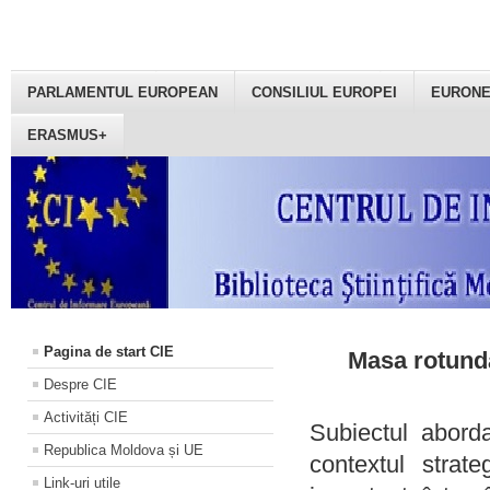
PARLAMENTUL EUROPEAN
CONSILIUL EUROPEI
EURON
ERASMUS+
Pagina de start CIE
Masa rotundă
Despre CIE
Activități CIE
Subiectul aborda
Republica Moldova și UE
contextul strat
Link-uri utile