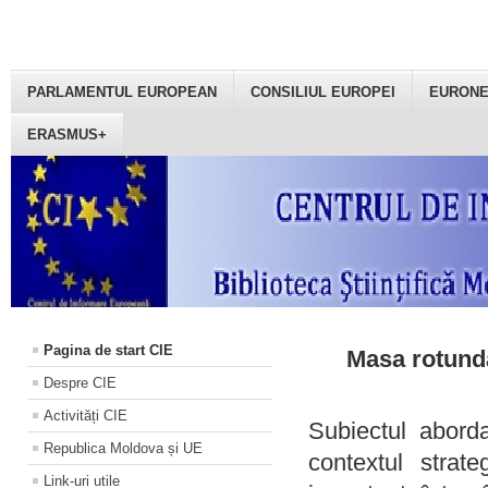
PARLAMENTUL EUROPEAN
CONSILIUL EUROPEI
EURON
ERASMUS+
Pagina de start CIE
Masa rotundă
Despre CIE
Activități CIE
Subiectul aborda
Republica Moldova și UE
contextul strat
Link-uri utile