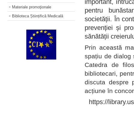
important, întruc
Materiale promoţionale
pentru bunăstar
Biblioteca Științifică Medicală
societății. În con
prevenției și pr
sănătății creierul
Prin această ma
spațiu de dialog 
Catedra de filo
bibliotecari, pent
discuta despre p
acțiune în concord
https://library.