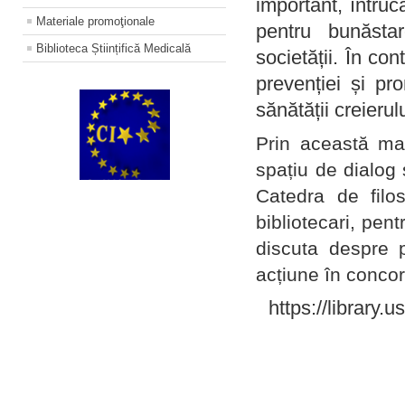
important, întruc
Materiale promoţionale
pentru bunăstar
Biblioteca Științifică Medicală
societății. În con
prevenției și pr
sănătății creierul
Prin această ma
spațiu de dialog 
Catedra de filo
bibliotecari, pent
discuta despre p
acțiune în concord
https://library.