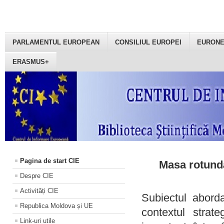
PARLAMENTUL EUROPEAN
CONSILIUL EUROPEI
EURON
ERASMUS+
Pagina de start CIE
Masa rotundă
Despre CIE
Activități CIE
Subiectul aborda
Republica Moldova și UE
contextul strat
Link-uri utile