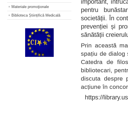
important, întruc
Materiale promoţionale
pentru bunăstar
Biblioteca Științifică Medicală
societății. În con
prevenției și pr
sănătății creierul
Prin această ma
spațiu de dialog 
Catedra de filo
bibliotecari, pent
discuta despre p
acțiune în concord
https://library.