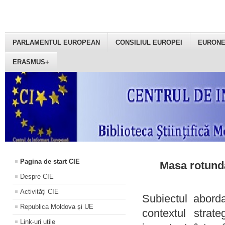
PARLAMENTUL EUROPEAN
CONSILIUL EUROPEI
EURON
ERASMUS+
Pagina de start CIE
Masa rotundă
Despre CIE
Activități CIE
Subiectul aborda
Republica Moldova și UE
contextul strat
Link-uri utile