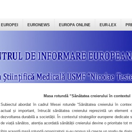
 EUROPEI
EURONEWS
EUROPA ONLINE
EUR-LEX
PR
Masa rotundă “Sănătatea creierului în contextul 
Subiectul abordat în cadrul Mesei rotunde “Sănătatea creierului în context
actual și important, întrucât sănătatea creierului reprezintă un element e
dezvoltarea durabilă a societății. În contextul strategiilor europene dedicate s
de viață sănătos, atenția acordată sănătății creierului devine o prioritate tot 
Prin această masă rotundă organizatorii şi-au propus să creeze un spațiu de dialog