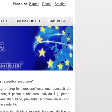
Font size
Bigger
Reset
Smaller
ELEX
BOOKSHOP EU
ERASMUS+
strategiilor europene”
ul strategiilor europene” este unul deosebit de
sențial pentru bunăstarea individului și pentru
ănătății publice, prevenției și promovării unui stil
mai evidentă.
 și schimb de idei între studenți, cadre didactice de