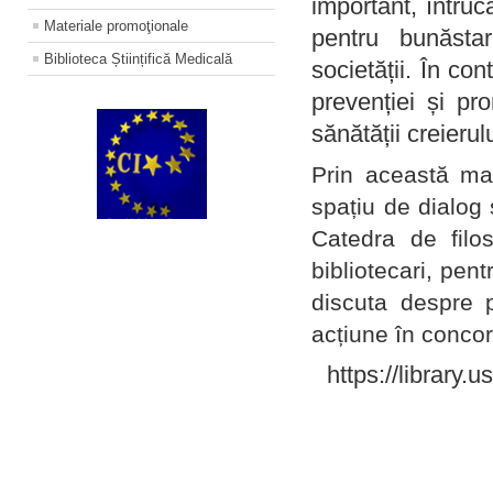
important, întruc
Materiale promoţionale
pentru bunăstar
Biblioteca Științifică Medicală
societății. În con
prevenției și pr
sănătății creierul
Prin această ma
spațiu de dialog 
Catedra de filo
bibliotecari, pent
discuta despre p
acțiune în concord
https://library.