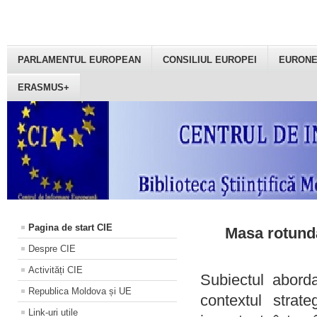
PARLAMENTUL EUROPEAN
CONSILIUL EUROPEI
EURON
ERASMUS+
Pagina de start CIE
Masa rotundă
Despre CIE
Activități CIE
Subiectul aborda
Republica Moldova și UE
contextul strat
Link-uri utile