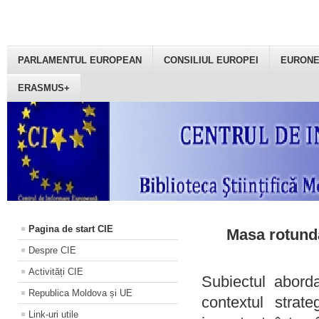
PARLAMENTUL EUROPEAN
CONSILIUL EUROPEI
EURON
ERASMUS+
Pagina de start CIE
Masa rotundă
Despre CIE
Activități CIE
Subiectul aborda
Republica Moldova și UE
contextul strat
Link-uri utile