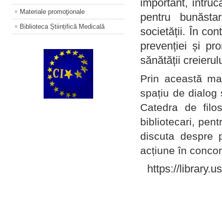
important, întruc
Materiale promoţionale
pentru bunăstar
Biblioteca Științifică Medicală
societății. În con
prevenției și pr
sănătății creierul
Prin această ma
spațiu de dialog 
Catedra de filo
bibliotecari, pent
discuta despre p
acțiune în concord
https://library.