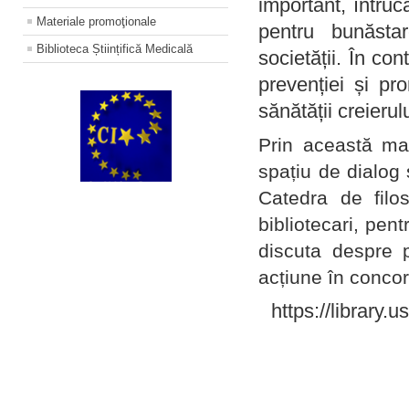
important, întruc
Materiale promoţionale
pentru bunăstar
Biblioteca Științifică Medicală
societății. În con
prevenției și pr
sănătății creierul
Prin această ma
spațiu de dialog 
Catedra de filo
bibliotecari, pent
discuta despre p
acțiune în concord
https://library.