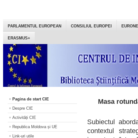
PARLAMENTUL EUROPEAN
CONSILIUL EUROPEI
EURON
ERASMUS+
Pagina de start CIE
Masa rotundă
Despre CIE
Activități CIE
Subiectul aborda
Republica Moldova și UE
contextul strat
Link-uri utile