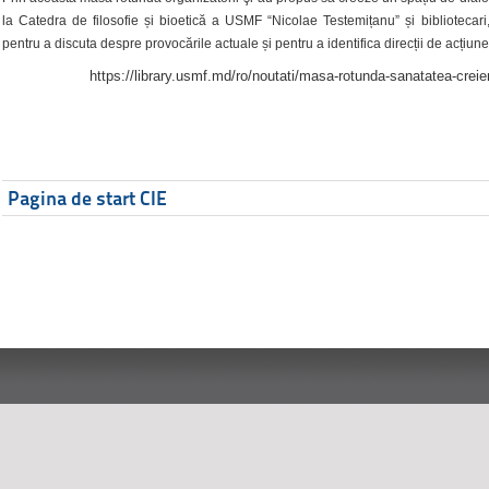
la Catedra de filosofie și bioetică a USMF “Nicolae Testemițanu” și bibliotecari,
pentru a discuta despre provocările actuale și pentru a identifica direcții de acțiune
https://library.usmf.md/ro/noutati/masa-rotunda-sanatatea-creier
Pagina de start CIE