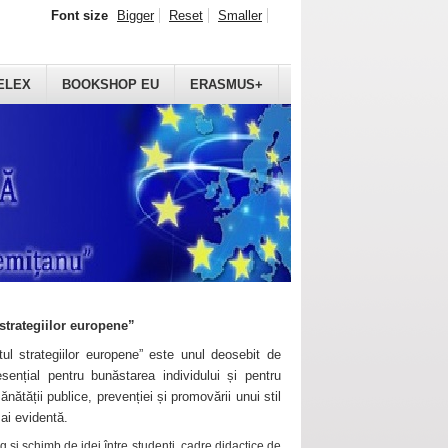
Font size
Bigger
Reset
Smaller
ELEX
BOOKSHOP EU
ERASMUS+
strategiilor europene”
ul strategiilor europene” este unul deosebit de
sențial pentru bunăstarea individului și pentru
ănătății publice, prevenției și promovării unui stil
mai evidentă.
 și schimb de idei între studenți, cadre didactice de