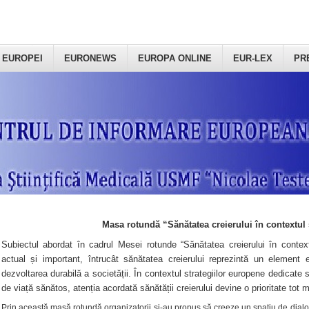
 EUROPEI
EURONEWS
EUROPA ONLINE
EUR-LEX
PR
Masa rotundă “Sănătatea creierului în contextul 
Subiectul abordat în cadrul Mesei rotunde “Sănătatea creierului în context
actual și important, întrucât sănătatea creierului reprezintă un element e
dezvoltarea durabilă a societății. În contextul strategiilor europene dedicate s
de viață sănătos, atenția acordată sănătății creierului devine o prioritate tot 
Prin această masă rotundă organizatorii şi-au propus să creeze un spațiu de dialog