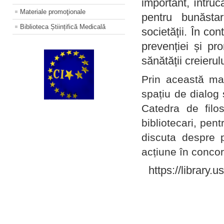
important, întruc
Materiale promoţionale
pentru bunăstar
Biblioteca Științifică Medicală
societății. În con
prevenției și pr
sănătății creierul
Prin această ma
spațiu de dialog 
Catedra de filo
bibliotecari, pent
discuta despre p
acțiune în concord
https://library.