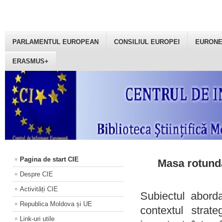
PARLAMENTUL EUROPEAN
CONSILIUL EUROPEI
EURON
ERASMUS+
Pagina de start CIE
Masa rotundă
Despre CIE
Activități CIE
Subiectul aborda
Republica Moldova și UE
contextul strat
Link-uri utile