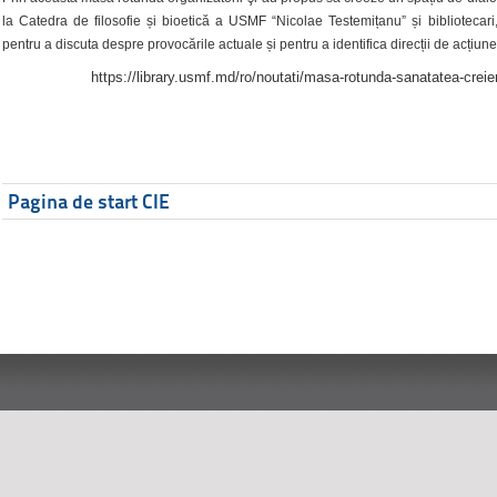
la Catedra de filosofie și bioetică a USMF “Nicolae Testemițanu” și bibliotecari,
pentru a discuta despre provocările actuale și pentru a identifica direcții de acțiune
https://library.usmf.md/ro/noutati/masa-rotunda-sanatatea-creier
Pagina de start CIE