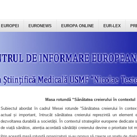
 EUROPEI
EURONEWS
EUROPA ONLINE
EUR-LEX
PR
Masa rotundă “Sănătatea creierului în contextul 
Subiectul abordat în cadrul Mesei rotunde “Sănătatea creierului în context
actual și important, întrucât sănătatea creierului reprezintă un element e
dezvoltarea durabilă a societății. În contextul strategiilor europene dedicate s
de viață sănătos, atenția acordată sănătății creierului devine o prioritate tot 
Prin această masă rotundă organizatorii şi-au propus să creeze un spațiu de dialog