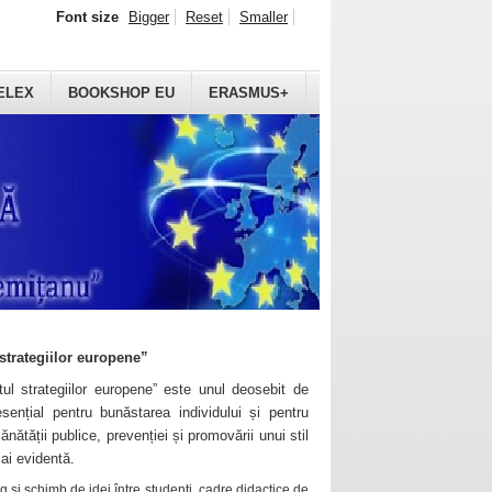
Font size
Bigger
Reset
Smaller
ELEX
BOOKSHOP EU
ERASMUS+
strategiilor europene”
ul strategiilor europene” este unul deosebit de
sențial pentru bunăstarea individului și pentru
ănătății publice, prevenției și promovării unui stil
mai evidentă.
 și schimb de idei între studenți, cadre didactice de