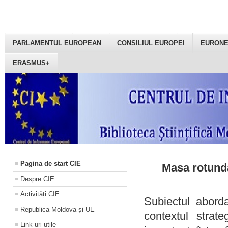
PARLAMENTUL EUROPEAN
CONSILIUL EUROPEI
EURON
ERASMUS+
Pagina de start CIE
Masa rotundă
Despre CIE
Activități CIE
Subiectul aborda
Republica Moldova și UE
contextul strat
Link-uri utile