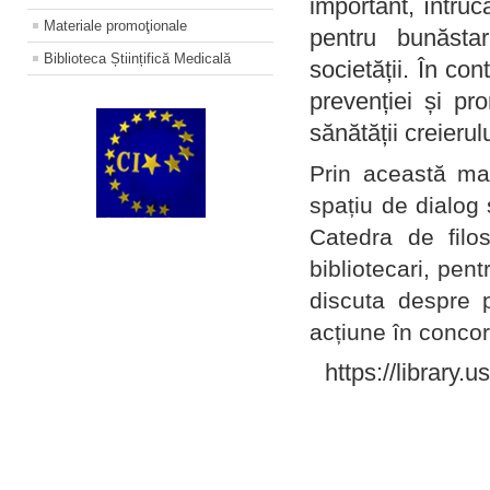
important, întruc
Materiale promoţionale
pentru bunăstar
Biblioteca Științifică Medicală
societății. În con
prevenției și pr
sănătății creierul
Prin această ma
spațiu de dialog 
Catedra de filo
bibliotecari, pent
discuta despre p
acțiune în concord
https://library.