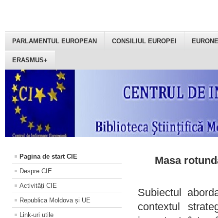
PARLAMENTUL EUROPEAN
CONSILIUL EUROPEI
EURON
ERASMUS+
Pagina de start CIE
Masa rotundă
Despre CIE
Activități CIE
Subiectul aborda
Republica Moldova și UE
contextul strat
Link-uri utile