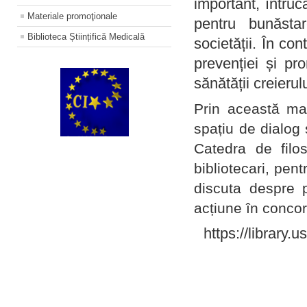
important, întruc
Materiale promoţionale
pentru bunăstar
Biblioteca Științifică Medicală
societății. În con
prevenției și pr
sănătății creierul
Prin această ma
spațiu de dialog 
Catedra de filo
bibliotecari, pent
discuta despre p
acțiune în concord
https://library.