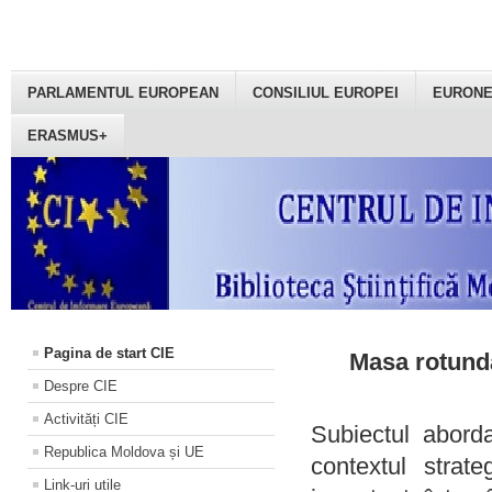
PARLAMENTUL EUROPEAN
CONSILIUL EUROPEI
EURON
ERASMUS+
Pagina de start CIE
Masa rotundă
Despre CIE
Activități CIE
Subiectul aborda
Republica Moldova și UE
contextul strat
Link-uri utile