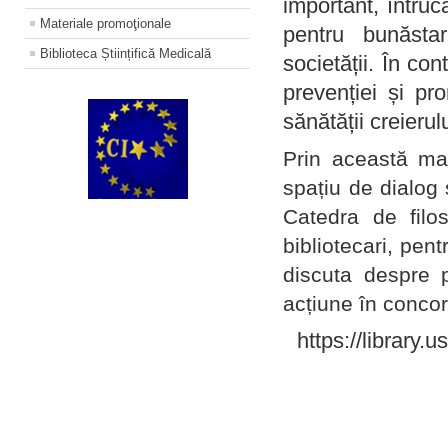
important, întruc
Materiale promoţionale
pentru bunăstar
Biblioteca Științifică Medicală
societății. În con
prevenției și pr
sănătății creierul
Prin această ma
spațiu de dialog 
Catedra de filo
bibliotecari, pent
discuta despre p
acțiune în concord
https://library.