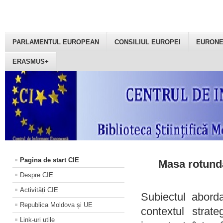
PARLAMENTUL EUROPEAN
CONSILIUL EUROPEI
EURON
ERASMUS+
Pagina de start CIE
Masa rotundă
Despre CIE
Activități CIE
Subiectul aborda
Republica Moldova și UE
contextul strat
Link-uri utile