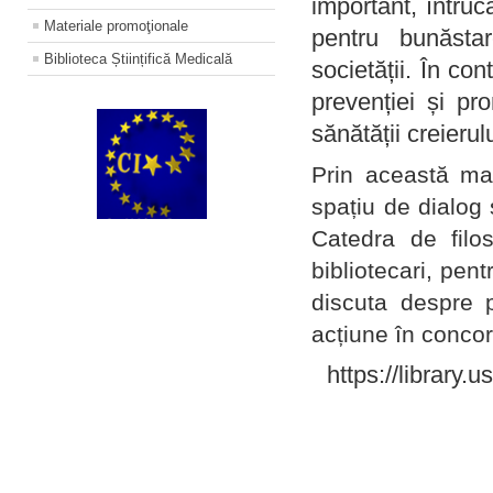
important, întruc
Materiale promoţionale
pentru bunăstar
Biblioteca Științifică Medicală
societății. În con
prevenției și pr
sănătății creierul
Prin această ma
spațiu de dialog 
Catedra de filo
bibliotecari, pent
discuta despre p
acțiune în concord
https://library.