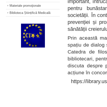
important, întruc
Materiale promoţionale
pentru bunăstar
Biblioteca Științifică Medicală
societății. În con
prevenției și pr
sănătății creierul
Prin această ma
spațiu de dialog 
Catedra de filo
bibliotecari, pent
discuta despre p
acțiune în concord
https://library.