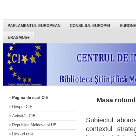
PARLAMENTUL EUROPEAN
CONSILIUL EUROPEI
EURON
ERASMUS+
Pagina de start CIE
Masa rotundă
Despre CIE
Activități CIE
Subiectul aborda
Republica Moldova și UE
contextul strat
Link-uri utile