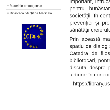
important, întruc
Materiale promoţionale
pentru bunăstar
Biblioteca Științifică Medicală
societății. În con
prevenției și pr
sănătății creierul
Prin această ma
spațiu de dialog 
Catedra de filo
bibliotecari, pent
discuta despre p
acțiune în concord
https://library.