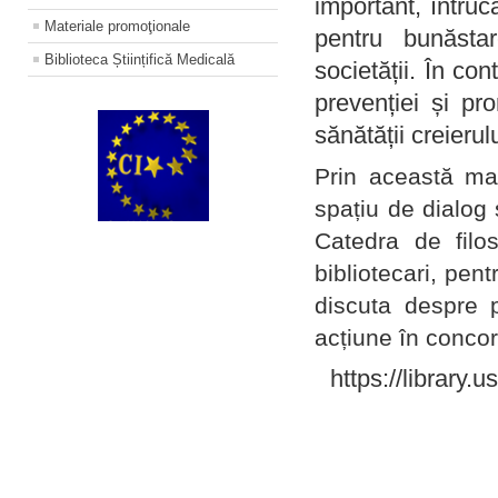
important, întruc
Materiale promoţionale
pentru bunăstar
Biblioteca Științifică Medicală
societății. În con
prevenției și pr
sănătății creierul
Prin această ma
spațiu de dialog 
Catedra de filo
bibliotecari, pent
discuta despre p
acțiune în concord
https://library.