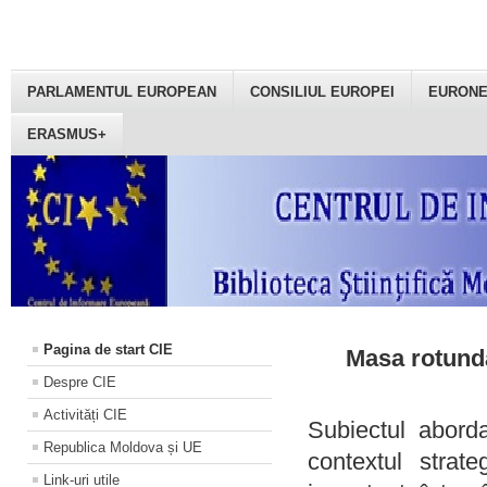
PARLAMENTUL EUROPEAN
CONSILIUL EUROPEI
EURON
ERASMUS+
Pagina de start CIE
Masa rotundă
Despre CIE
Activități CIE
Subiectul aborda
Republica Moldova și UE
contextul strat
Link-uri utile