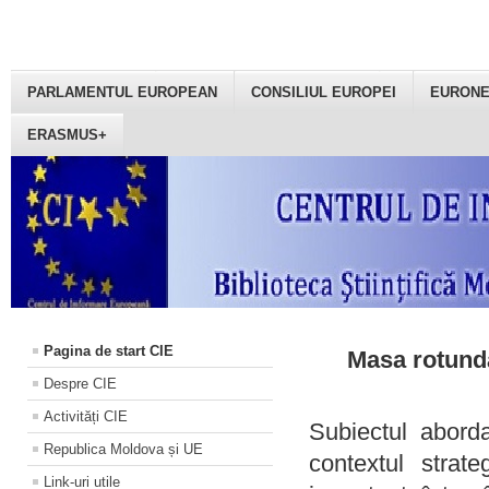
PARLAMENTUL EUROPEAN
CONSILIUL EUROPEI
EURON
ERASMUS+
Pagina de start CIE
Masa rotundă
Despre CIE
Activități CIE
Subiectul aborda
Republica Moldova și UE
contextul strat
Link-uri utile