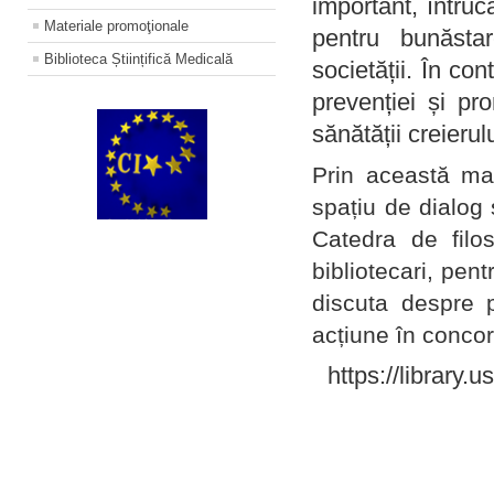
important, întruc
Materiale promoţionale
pentru bunăstar
Biblioteca Științifică Medicală
societății. În con
prevenției și pr
sănătății creierul
Prin această ma
spațiu de dialog 
Catedra de filo
bibliotecari, pent
discuta despre p
acțiune în concord
https://library.