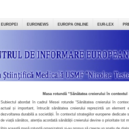
 EUROPEI
EURONEWS
EUROPA ONLINE
EUR-LEX
PR
Masa rotundă “Sănătatea creierului în contextul 
Subiectul abordat în cadrul Mesei rotunde “Sănătatea creierului în context
actual și important, întrucât sănătatea creierului reprezintă un element e
dezvoltarea durabilă a societății. În contextul strategiilor europene dedicate s
de viață sănătos, atenția acordată sănătății creierului devine o prioritate tot 
Prin această masă rotundă organizatorii şi-au propus să creeze un spațiu de dialog