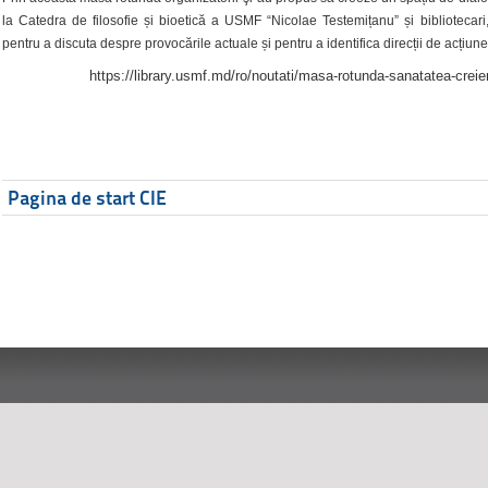
la Catedra de filosofie și bioetică a USMF “Nicolae Testemițanu” și bibliotecari,
pentru a discuta despre provocările actuale și pentru a identifica direcții de acțiune
https://library.usmf.md/ro/noutati/masa-rotunda-sanatatea-creier
Pagina de start CIE