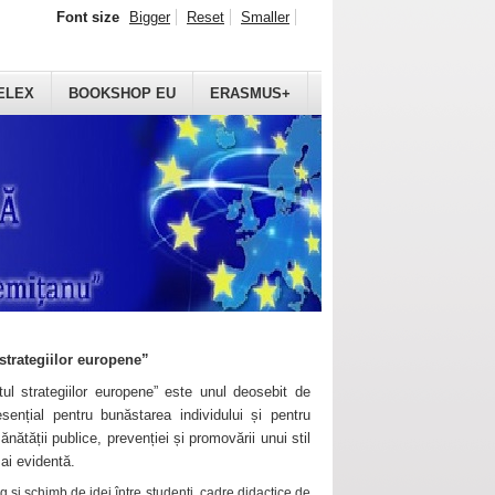
Font size
Bigger
Reset
Smaller
ELEX
BOOKSHOP EU
ERASMUS+
strategiilor europene”
ul strategiilor europene” este unul deosebit de
sențial pentru bunăstarea individului și pentru
ănătății publice, prevenției și promovării unui stil
mai evidentă.
 și schimb de idei între studenți, cadre didactice de