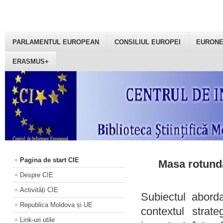
PARLAMENTUL EUROPEAN
CONSILIUL EUROPEI
EURON
ERASMUS+
Pagina de start CIE
Masa rotundă
Despre CIE
Activități CIE
Subiectul aborda
Republica Moldova și UE
contextul strat
Link-uri utile