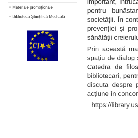
important, întruc
Materiale promoţionale
pentru bunăstar
Biblioteca Științifică Medicală
societății. În con
prevenției și pr
sănătății creierul
Prin această ma
spațiu de dialog 
Catedra de filo
bibliotecari, pent
discuta despre p
acțiune în concord
https://library.