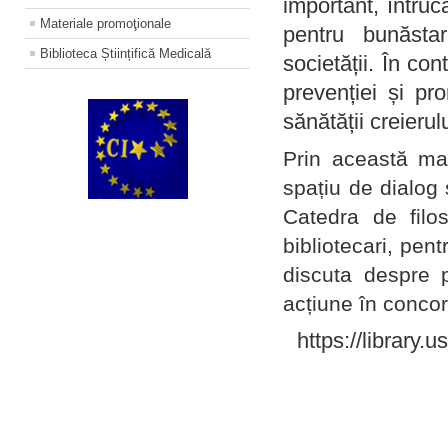
important, întruc
Materiale promoţionale
pentru bunăstar
Biblioteca Științifică Medicală
societății. În con
prevenției și pr
sănătății creierul
Prin această ma
spațiu de dialog 
Catedra de filo
bibliotecari, pent
discuta despre p
acțiune în concord
https://library.