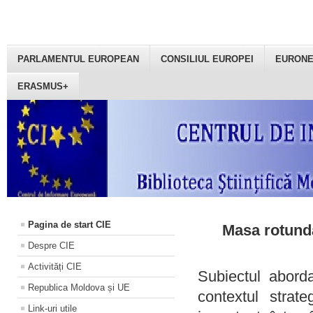
PARLAMENTUL EUROPEAN
CONSILIUL EUROPEI
EURON
ERASMUS+
Pagina de start CIE
Masa rotundă
Despre CIE
Activități CIE
Subiectul aborda
Republica Moldova și UE
contextul strat
Link-uri utile