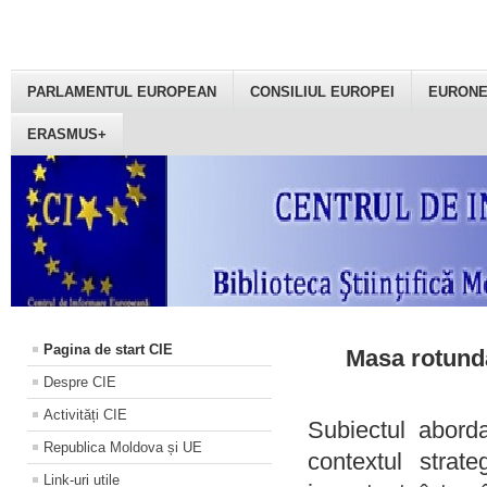
PARLAMENTUL EUROPEAN
CONSILIUL EUROPEI
EURON
ERASMUS+
Pagina de start CIE
Masa rotundă
Despre CIE
Activități CIE
Subiectul aborda
Republica Moldova și UE
contextul strat
Link-uri utile