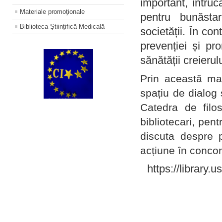
important, întruc
Materiale promoţionale
pentru bunăstar
Biblioteca Științifică Medicală
societății. În con
prevenției și pr
sănătății creierul
Prin această ma
spațiu de dialog 
Catedra de filo
bibliotecari, pent
discuta despre p
acțiune în concord
https://library.