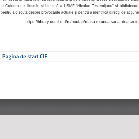
la Catedra de filosofie și bioetică a USMF “Nicolae Testemițanu” și bibliotecari,
pentru a discuta despre provocările actuale și pentru a identifica direcții de acțiune
https://library.usmf.md/ro/noutati/masa-rotunda-sanatatea-creier
Pagina de start CIE