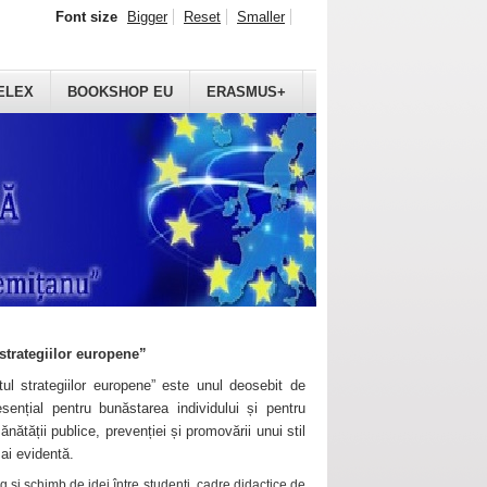
Font size
Bigger
Reset
Smaller
ELEX
BOOKSHOP EU
ERASMUS+
strategiilor europene”
ul strategiilor europene” este unul deosebit de
sențial pentru bunăstarea individului și pentru
ănătății publice, prevenției și promovării unui stil
mai evidentă.
 și schimb de idei între studenți, cadre didactice de