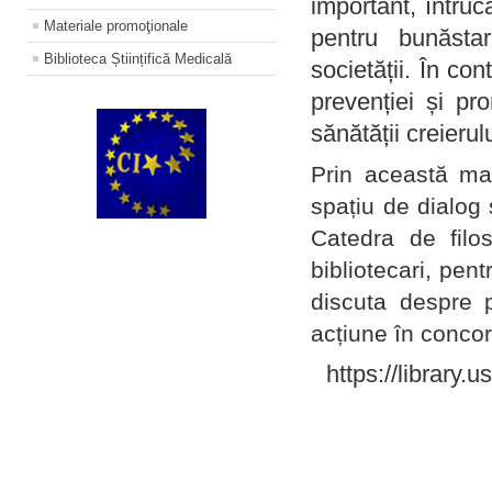
important, întruc
Materiale promoţionale
pentru bunăstar
Biblioteca Științifică Medicală
societății. În con
prevenției și pr
sănătății creierul
Prin această ma
spațiu de dialog 
Catedra de filo
bibliotecari, pent
discuta despre p
acțiune în concord
https://library.