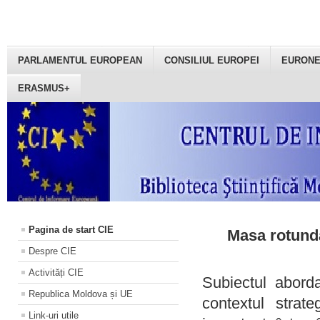
PARLAMENTUL EUROPEAN
CONSILIUL EUROPEI
EURON
ERASMUS+
Pagina de start CIE
Masa rotundă
Despre CIE
Activități CIE
Subiectul aborda
Republica Moldova și UE
contextul strat
Link-uri utile