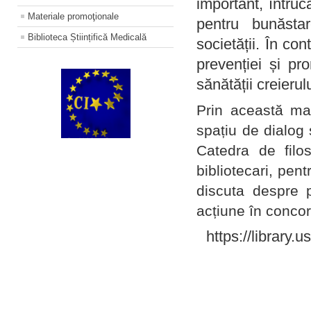
important, întruc
Materiale promoţionale
pentru bunăstar
Biblioteca Științifică Medicală
societății. În con
prevenției și pr
sănătății creierul
Prin această ma
spațiu de dialog 
Catedra de filo
bibliotecari, pent
discuta despre p
acțiune în concord
https://library.