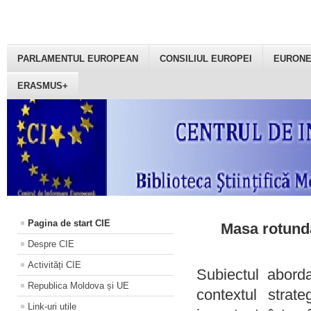
PARLAMENTUL EUROPEAN
CONSILIUL EUROPEI
EURON
ERASMUS+
Pagina de start CIE
Masa rotundă
Despre CIE
Activități CIE
Subiectul aborda
Republica Moldova și UE
contextul strat
Link-uri utile