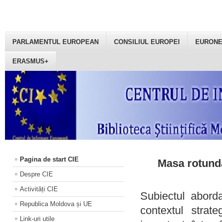
PARLAMENTUL EUROPEAN
CONSILIUL EUROPEI
EURON
ERASMUS+
Pagina de start CIE
Masa rotundă
Despre CIE
Activități CIE
Subiectul aborda
Republica Moldova și UE
contextul strat
Link-uri utile