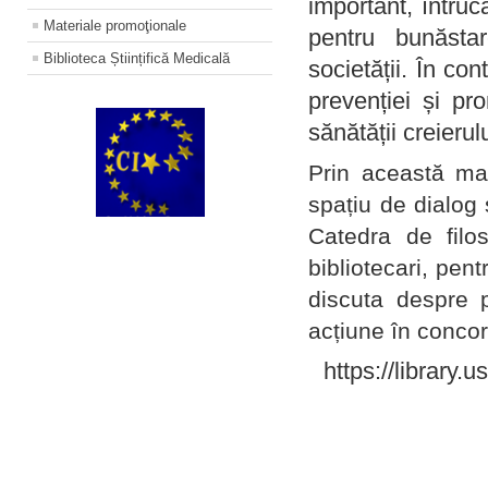
important, întruc
Materiale promoţionale
pentru bunăstar
Biblioteca Științifică Medicală
societății. În con
prevenției și pr
sănătății creierul
Prin această ma
spațiu de dialog 
Catedra de filo
bibliotecari, pent
discuta despre p
acțiune în concord
https://library.