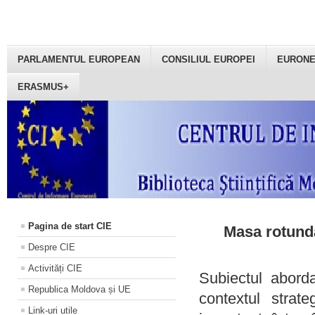
PARLAMENTUL EUROPEAN
CONSILIUL EUROPEI
EURON
ERASMUS+
Pagina de start CIE
Masa rotundă
Despre CIE
Activități CIE
Subiectul aborda
Republica Moldova și UE
contextul strat
Link-uri utile