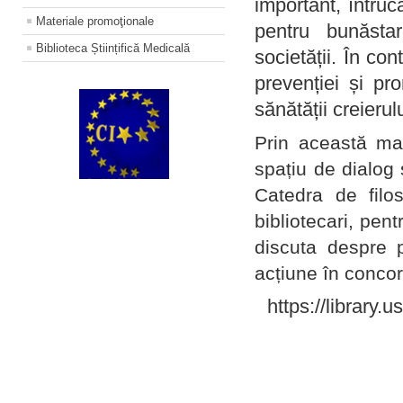
important, întruc
Materiale promoţionale
pentru bunăstar
Biblioteca Științifică Medicală
societății. În con
prevenției și pr
sănătății creierul
Prin această ma
spațiu de dialog 
Catedra de filo
bibliotecari, pent
discuta despre p
acțiune în concord
https://library.