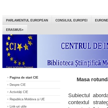
PARLAMENTUL EUROPEAN
CONSILIUL EUROPEI
EURON
ERASMUS+
Pagina de start CIE
Masa rotundă
Despre CIE
Activități CIE
Subiectul aborda
Republica Moldova și UE
contextul strat
Link-uri utile