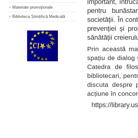
important, întruc
Materiale promoţionale
pentru bunăstar
Biblioteca Științifică Medicală
societății. În con
prevenției și pr
sănătății creierul
Prin această ma
spațiu de dialog 
Catedra de filo
bibliotecari, pent
discuta despre p
acțiune în concord
https://library.