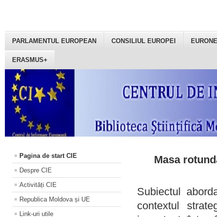
PARLAMENTUL EUROPEAN
CONSILIUL EUROPEI
EURON
ERASMUS+
Pagina de start CIE
Masa rotundă
Despre CIE
Activități CIE
Subiectul aborda
Republica Moldova și UE
contextul strat
Link-uri utile