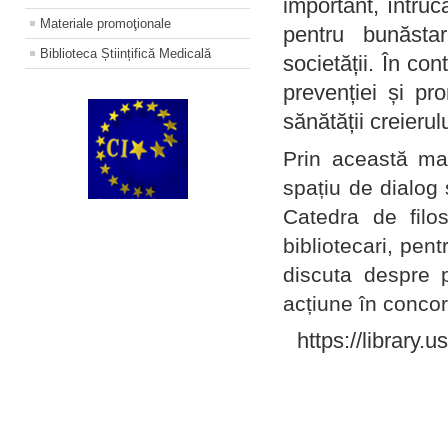
important, întruc
Materiale promoţionale
pentru bunăstar
Biblioteca Științifică Medicală
societății. În con
prevenției și pr
sănătății creierul
Prin această ma
spațiu de dialog 
Catedra de filo
bibliotecari, pent
discuta despre p
acțiune în concord
https://library.