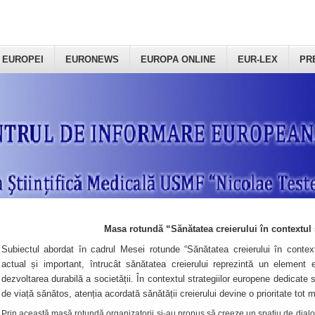
 EUROPEI
EURONEWS
EUROPA ONLINE
EUR-LEX
PR
Masa rotundă “Sănătatea creierului în contextul 
Subiectul abordat în cadrul Mesei rotunde “Sănătatea creierului în context
actual și important, întrucât sănătatea creierului reprezintă un element e
dezvoltarea durabilă a societății. În contextul strategiilor europene dedicate s
de viață sănătos, atenția acordată sănătății creierului devine o prioritate tot 
Prin această masă rotundă organizatorii şi-au propus să creeze un spațiu de dialog