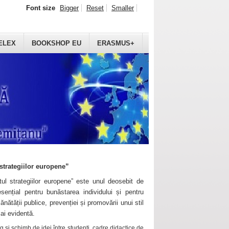
Font size
Bigger
Reset
Smaller
ELEX
BOOKSHOP EU
ERASMUS+
strategiilor europene”
ul strategiilor europene” este unul deosebit de
sențial pentru bunăstarea individului și pentru
ănătății publice, prevenției și promovării unui stil
mai evidentă.
 și schimb de idei între studenți, cadre didactice de