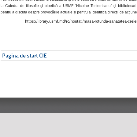
la Catedra de filosofie și bioetică a USMF “Nicolae Testemițanu” și bibliotecari,
pentru a discuta despre provocările actuale și pentru a identifica direcții de acțiune
https://library.usmf.md/ro/noutati/masa-rotunda-sanatatea-creier
Pagina de start CIE