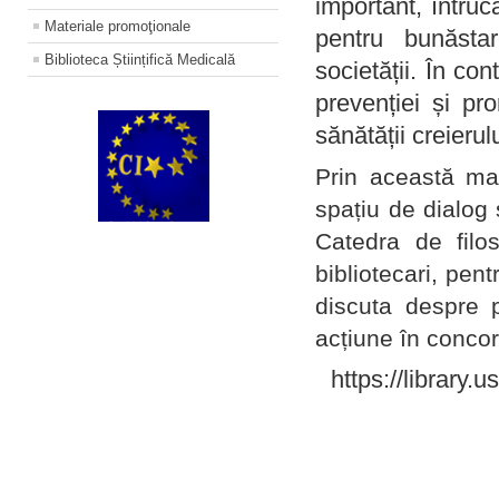
important, întruc
Materiale promoţionale
pentru bunăstar
Biblioteca Științifică Medicală
societății. În con
prevenției și pr
sănătății creierul
Prin această ma
spațiu de dialog 
Catedra de filo
bibliotecari, pent
discuta despre p
acțiune în concord
https://library.