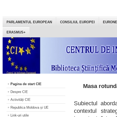
PARLAMENTUL EUROPEAN
CONSILIUL EUROPEI
EURON
ERASMUS+
Pagina de start CIE
Masa rotundă
Despre CIE
Activități CIE
Subiectul aborda
Republica Moldova și UE
contextul strat
Link-uri utile