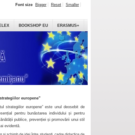
Font size
Bigger
Reset
Smaller
ELEX
BOOKSHOP EU
ERASMUS+
strategiilor europene”
ul strategiilor europene” este unul deosebit de
sențial pentru bunăstarea individului și pentru
ănătății publice, prevenției și promovării unui stil
mai evidentă.
 și schimb de idei între studenți, cadre didactice de