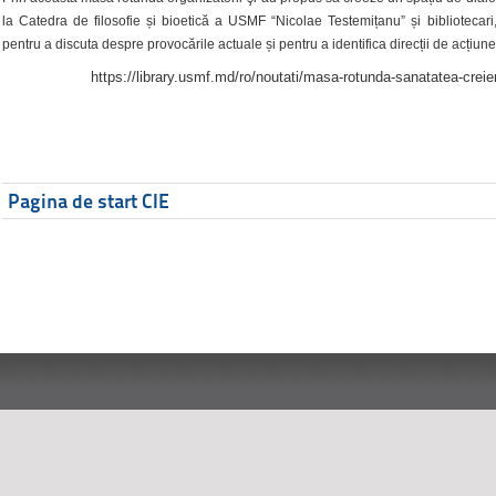
la Catedra de filosofie și bioetică a USMF “Nicolae Testemițanu” și bibliotecari,
pentru a discuta despre provocările actuale și pentru a identifica direcții de acțiune
https://library.usmf.md/ro/noutati/masa-rotunda-sanatatea-creier
Pagina de start CIE