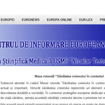
 EUROPEI
EURONEWS
EUROPA ONLINE
EUR-LEX
PR
Masa rotundă “Sănătatea creierului în contextul 
Subiectul abordat în cadrul Mesei rotunde “Sănătatea creierului în context
actual și important, întrucât sănătatea creierului reprezintă un element e
dezvoltarea durabilă a societății. În contextul strategiilor europene dedicate s
de viață sănătos, atenția acordată sănătății creierului devine o prioritate tot 
Prin această masă rotundă organizatorii şi-au propus să creeze un spațiu de dialog