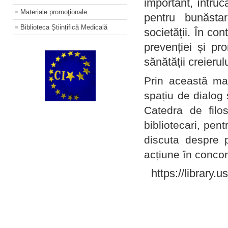
important, întruc
Materiale promoţionale
pentru bunăstar
Biblioteca Științifică Medicală
societății. În con
prevenției și pr
sănătății creierul
Prin această ma
spațiu de dialog 
Catedra de filo
bibliotecari, pent
discuta despre p
acțiune în concord
https://library.