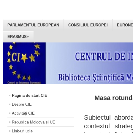
PARLAMENTUL EUROPEAN
CONSILIUL EUROPEI
EURON
ERASMUS+
Pagina de start CIE
Masa rotundă
Despre CIE
Activități CIE
Subiectul aborda
Republica Moldova și UE
contextul strat
Link-uri utile