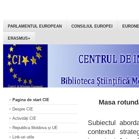
PARLAMENTUL EUROPEAN
CONSILIUL EUROPEI
EURON
ERASMUS+
Pagina de start CIE
Masa rotundă
Despre CIE
Activități CIE
Subiectul aborda
Republica Moldova și UE
contextul strat
Link-uri utile