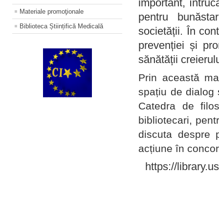
important, întruc
Materiale promoţionale
pentru bunăstar
Biblioteca Științifică Medicală
societății. În con
prevenției și pr
sănătății creierul
Prin această ma
spațiu de dialog 
Catedra de filo
bibliotecari, pent
discuta despre p
acțiune în concord
https://library.