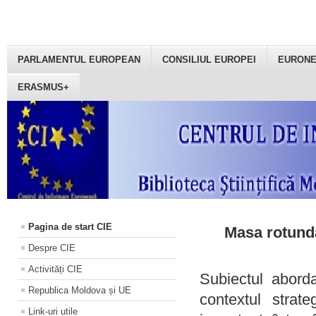
PARLAMENTUL EUROPEAN
CONSILIUL EUROPEI
EURON
ERASMUS+
Pagina de start CIE
Masa rotundă
Despre CIE
Activități CIE
Subiectul aborda
Republica Moldova și UE
contextul strat
Link-uri utile