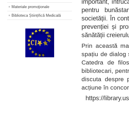
important, întruc
Materiale promoţionale
pentru bunăstar
Biblioteca Științifică Medicală
societății. În con
prevenției și pr
sănătății creierul
Prin această ma
spațiu de dialog 
Catedra de filo
bibliotecari, pent
discuta despre p
acțiune în concord
https://library.